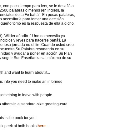
 con poco tiempo para leer, se le desafió a
 2500 palabras o menos (en inglés), la
nciales de la Fe bahá'í. En pocas palabras,
no necesitaría para tomar una decisión
equeño tomo es la respuesta de ella a dicho
d), Wilder añadió: " Uno no necesita ya
incipios y leyes para hacerse bahá'í. La
loriosa jornada no el fin. Cuando usted cree
 encuentra Su Palabra resonando en su
nidad y ayu­dar a poner en acción Su Plan
e y seguir Sus Enseñanzas al máximo de su
th and want to learn about it...
sic info you need to make an informed
something to leave with people...
 others in a standard-size greeting-card
 is the book for you.
eak peek at both books
here
.