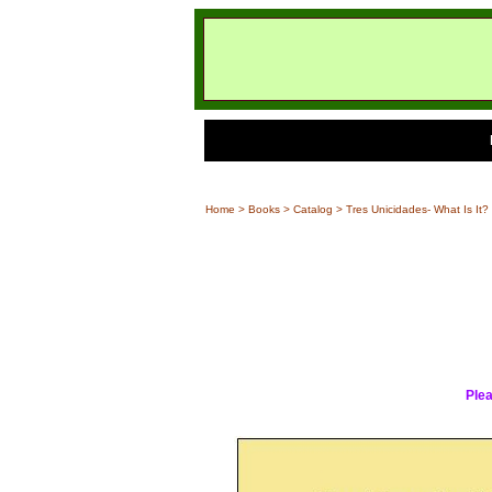
Home
>
Books
>
Catalog
> Tres Unicidades- What Is It?
Plea