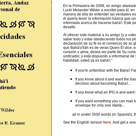
En la Primavera de 2008, un amigo atareado,
Lucki Melander Wilder a escribir para él, en
manera de ella de entender las verdades ese
él quería tener la informa­ción básica que u
informada acerca de hacerse bahá'í. Este p
desafío.
Al ofrecer este material a su amigo (y a uste
saber todo y estar obedeci­endo todos los pr
declaración de su fe es el comienzo de su g
que Bahá'u'lláh es de veras Quien Él dice,
corazón y alma, desea ser parte de Su comu
unificador, y está dispuesto a informarse d
habilidad, usted ya es bahá'í."
If you're unfamiliar with the Baha'í Fai
If you know about it and want the ba
decision about becoming Baha'i...
If you know what an IPG is and want 
If you want something you can mail to
envelope for only one stamp...
all in under 3500 words (in Spanish), this
See the English version
here
. And get a sn