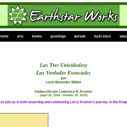
home
arts
books
greetings
portals
lucki stars
abou
Las Tres Unicidades
y
Las Verdades Esenciales
por
Lucki Melander Wilder
traducción por Lawrence R. Kramer
(April 26, 1926 - October 19, 2010)
se join us in both mourning and celebrating Larry Kramer's journey to the Kin